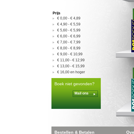
Prijs
€ 0,00
-
€ 4,89
€ 4,90
-
€ 5,59
€ 5,60
-
€ 5,99
€ 6,00
-
€ 6,99
€ 7,00
-
€ 7,99
€ 8,00
-
€ 8,99
€ 9,00
-
€ 10,99
€ 11,00
-
€ 12,99
€ 13,00
-
€ 15,99
€ 16,00
en hoger
Boek niet gevonden?
Mail ons
Bestellen & Betalen
Ove