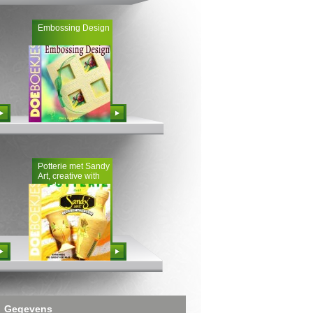
Embossing Design
Bestellen
Potterie met Sandy
Art, creative with
sand
Bestellen
Gegevens