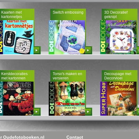
Kaarten met
Switch embossing
3D Decoratief
kartonnetjes
geknipt
Bestellen
Bestellen
Bestellen
Kerstdecoraties
Torso's maken en
Decoupage met
met kartonnen
versieren
Decorvloei
kerstvormen
Bestellen
Bestellen
Bestellen
r Oudefotoboeken.nl
Contact