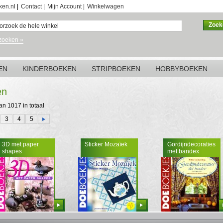
ken.nl
|
Contact
|
Mijn Account
|
Winkelwagen
Zoek
zoeken »
EN
KINDERBOEKEN
STRIPBOEKEN
HOBBYBOEKEN
en
van 1017 in totaal
3
4
5
3D met paper
Sticker Mozaïek
Gordijndecoraties
shapes
met bandex
Bestellen
Bestellen
Bestellen