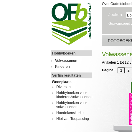
Over Oudefotoboe
Zoeken:
Geavanceerd 
FOTOBOEK
Volwassen
Hobbyboeken
Volwassenen
Artikelen 1 tot 12 
Kinderen
Pagina:
1
2
Verfijn resultaten
Woonplaats
Diversen
Hobbyboeken voor
kinderen/volwassenen
Hobbyboeken voor
volwassenen
Hoedekenskerke
Niet van Toepassing