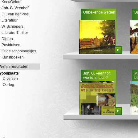
Kerk/Geloof
Joh. G. Veenhof
Onbekende wegen
D
J.F. van der Poel
Literatuur
W. Schippers
Literaire Thriller
Dieren
Postduiven
Bestellen
Oude schoolboekjes
Kunstboeken
Verfijn resultaten
Woonplaats
Joh. G. Veenhof,
M
wie is hij toch?
bu
Diversen
Oorlog
Bestellen