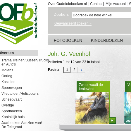
Over Oudefotoboeken.nl
|
Contact
|
Mijn Account
|
W
Zoeken:
Geavanceerd zoeken »
FOTOBOEKEN
KINDERBOEKEN
Joh. G. Veenhof
Diversen
Trams/Treinen/Bussen/Trucks
Artikelen 1 tot 12 van 23 in totaal
en Auto's
Pagina:
1
2
Molens
Oorlog
Kastelen
Zwoel waait de
Ve
Spoorwegen
lentewind
Vliegtuigen/Helicopters
Scheepvaart
Overige
Sportboeken
Koninklijk huis
Bestellen
Jaarboeken Aanzien van/
De Telegraaf