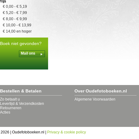
rijs
€ 0,00
-
€ 5,19
€ 5,20
-
€ 7,99
€ 8,00
-
€ 9,99
€ 10,00
-
€ 13,99
€ 14,00
en hoger
Boek niet gevonden?
Mail ons
Bestellen & Betalen
Over Oudefotoboeken.nl
Zo betaalt u
Algemene Voorwaarden
Levertijd & Verzendkosten
Retourneren
Acties
 2026 | Oudefotoboeken.nl |
Privacy & cookie policy