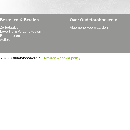
Bestellen & Betalen
Over Oudefotoboeken.nl
Zo betaalt u
Algemene Voorwaarden
Levertijd & Verzendkosten
Retourneren
Acties
 2026 | Oudefotoboeken.nl |
Privacy & cookie policy