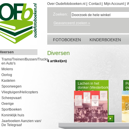
Over Oudefotoboeken.nl
|
Contact
|
Mijn Account
|
W
Zoeken:
Geavanceerd zoeken »
FOTOBOEKEN
KINDERBOEKEN
Diversen
Diversen
Trams/Treinen/Bussen/Trucks
4 artikel(en)
en Auto's
Molens
Oorlog
Kastelen
Lachen in het
Po
Spoorwegen
donker (Westerbork
ov
Cahiers 4)
(W
Vliegtuigen/Helicopters
Ca
Scheepvaart
Overige
Sportboeken
Koninklijk huis
Bestellen
Jaarboeken Aanzien van/
De Telegraaf