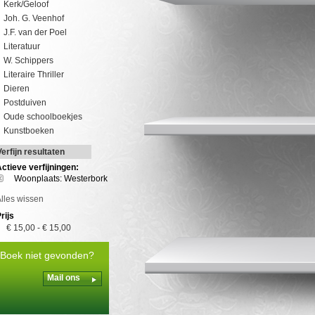
Kerk/Geloof
Joh. G. Veenhof
J.F. van der Poel
Literatuur
W. Schippers
Literaire Thriller
Dieren
Postduiven
Oude schoolboekjes
Kunstboeken
Verfijn resultaten
ctieve verfijningen:
Woonplaats: Westerbork
lles wissen
rijs
€ 15,00
-
€ 15,00
Boek niet gevonden?
Mail ons