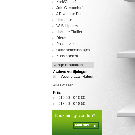
Kerk/Geloof
Joh. G. Veenhof
J.F. van der Poel
Literatuur
W. Schippers
Literaire Thriller
Dieren
Postduiven
Oude schoolboekjes
Kunstboeken
Verfijn resultaten
Actieve verfijningen:
Woonplaats: Natuur
Alles wissen
Prijs
€ 10,00
-
€ 10,00
€ 18,50
-
€ 18,50
Boek niet gevonden?
Mail ons