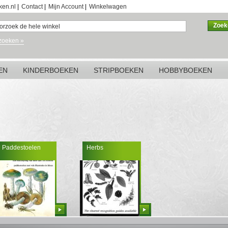
ken.nl
|
Contact
|
Mijn Account
|
Winkelwagen
Zoek
zoeken »
EN
KINDERBOEKEN
STRIPBOEKEN
HOBBYBOEKEN
Paddestoelen
Herbs
Bestellen
Bestellen