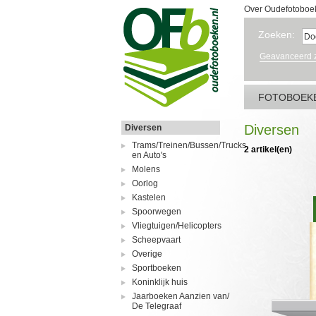
Over Oudefotoboe
Zoeken:
Geavanceerd 
FOTOBOEK
Diversen
Diversen
Trams/Treinen/Bussen/Trucks
2 artikel(en)
en Auto's
Molens
Oorlog
Kastelen
Spoorwegen
Vliegtuigen/Helicopters
Scheepvaart
Overige
Sportboeken
Koninklijk huis
Jaarboeken Aanzien van/
De Telegraaf