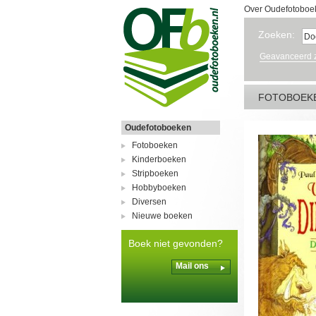
Over Oudefotoboe
Zoeken:
Geavanceerd 
FOTOBOEK
Oudefotoboeken
Fotoboeken
Kinderboeken
Stripboeken
Hobbyboeken
Diversen
Nieuwe boeken
Boek niet gevonden?
Mail ons