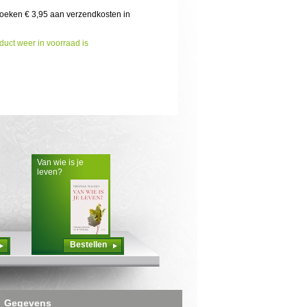
boeken € 3,95 aan verzendkosten in
duct weer in voorraad is
Van wie is je
leven?
Bestellen
Gegevens