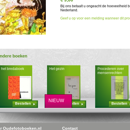
Bij ons betaalt u ongeacht de hoeveelheid 
Nederland.
Geef u op voor een melding wanneer dit pro
ndere boeken
het bredaboek
Het gezin
Procederen over
mensenrechten
NIEUW
Bestellen
Bestellen
Bestellen
r Oudefotoboeken.nl
Contact