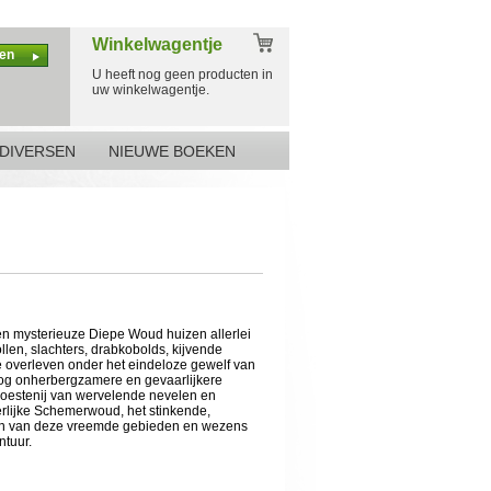
Winkelwagentje
en
U heeft nog geen producten in
uw winkelwagentje.
DIVERSEN
NIEUWE BOEKEN
 en mysterieuze Diepe Woud huizen allerlei
llen, slachters, drabkobolds, kijvende
e overleven onder het eindeloze gewelf van
og onherbergzamere en gevaarlijkere
woestenij van wervelende nevelen en
rlijke Schemerwoud, het stinkende,
en van deze vreemde gebieden en wezens
ntuur.