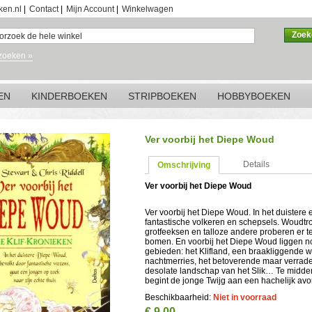
ken.nl
|
Contact
|
Mijn Account
|
Winkelwagen
Zoek
zoeken »
EN
KINDERBOEKEN
STRIPBOEKEN
HOBBYBOEKEN
Ver voorbij het Diepe Woud
Details
Omschrijving
Ver voorbij het Diepe Woud
Ver voorbij het Diepe Woud. In het duistere
fantastische volkeren en schepsels. Woudtro
grotfeeksen en talloze andere proberen er t
bomen. En voorbij het Diepe Woud liggen n
gebieden: het Klifland, een braakliggende 
nachtmerries, het betoverende maar verrade
desolate landschap van het Slik… Te midd
begint de jonge Twijg aan een hachelijk avo
Beschikbaarheid:
Niet in voorraad
€ 9,00