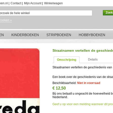
ken.nl
|
Contact
|
Mijn Account
|
Winkelwagen
Zoek
zoeken »
EN
KINDERBOEKEN
STRIPBOEKEN
HOBBYBOEKEN
Straatnamen vertellen de geschied
Details
Omschrijving
Straatnamen vertellen de geschiedenis van
Een boek over de geschiedenis van de stra
Beschikbaarheid:
Niet in voorraad
€ 12,50
Bij ons betaalt u ongeacht de hoeveelheid 
Nederland.
Geef u op voor een melding wanneer dit pro