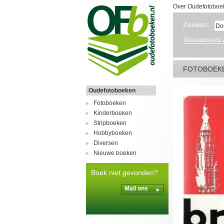
Over Oudefotoboe
Zoeken:
Geavanceerd 
FOTOBOEK
Oudefotoboeken
Fotoboeken
Kinderboeken
Stripboeken
Hobbyboeken
Diversen
Nieuwe boeken
Boek niet gevonden?
Mail ons