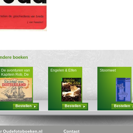
ndere boeken
De avonturen van
Engelen & Elfen
Stoomwet
Kapitein Rob, De
schat van
disteleiland deel 51
Bestellen
Bestellen
Bestellen
r Oudefotoboeken.nl
Contact