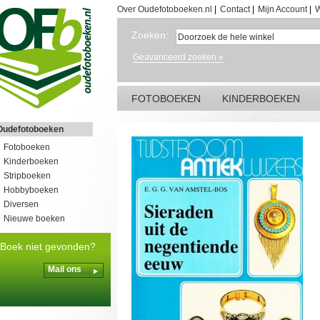
Over Oudefotoboeken.nl
|
Contact
|
Mijn Account
|
W
Zoeken:
Geavanceerd zoeken »
FOTOBOEKEN
KINDERBOEKEN
Oudefotoboeken
Fotoboeken
Kinderboeken
Stripboeken
Hobbyboeken
Diversen
Nieuwe boeken
Boek niet gevonden?
Mail ons