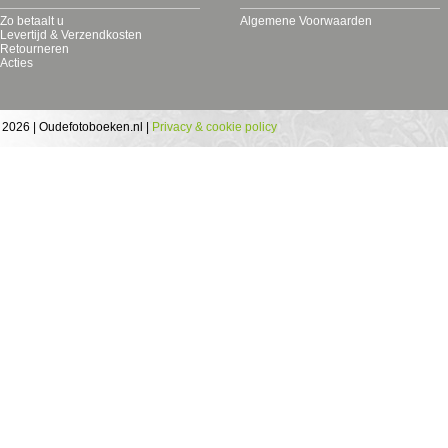
Zo betaalt u
Algemene Voorwaarden
Levertijd & Verzendkosten
Retourneren
Acties
 2026 | Oudefotoboeken.nl |
Privacy & cookie policy