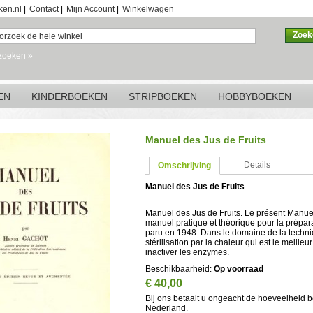
ken.nl
|
Contact
|
Mijn Account
|
Winkelwagen
Zoek
zoeken »
EN
KINDERBOEKEN
STRIPBOEKEN
HOBBYBOEKEN
Manuel des Jus de Fruits
Details
Omschrijving
Manuel des Jus de Fruits
Manuel des Jus de Fruits. Le présent Manuel f
manuel pratique et théorique pour la préparat
paru en 1948. Dans le domaine de la techniq
stérilisation par la chaleur qui est le meill
inactiver les enzymes.
Beschikbaarheid:
Op voorraad
€ 40,00
Bij ons betaalt u ongeacht de hoeveelheid 
Nederland.