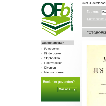
Over Oudefotoboe
Zoeken:
Geavanceerd 
FOTOBOEK
Oudefotoboeken
Fotoboeken
Kinderboeken
Stripboeken
Hobbyboeken
Diversen
Nieuwe boeken
Boek niet gevonden?
Mail ons