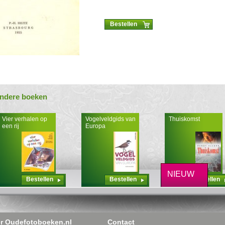
Bestellen
ndere boeken
Vier verhalen op
Vogelveldgids van
Thuiskomst
een rij
Europa
NIEUW
Bestellen
Bestellen
Bestellen
r Oudefotoboeken.nl
Contact