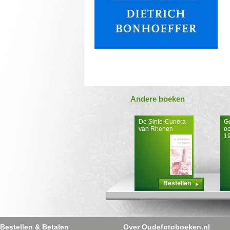
Andere boeken
De Sinte-Cunera
G
van Rhenen
oo
1
Bestellen
Bestellen & Betalen
Over Oudefotoboeken.nl