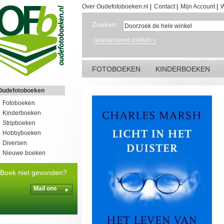
Over Oudefotoboeken.nl
|
Contact
|
Mijn Account
|
W
Zoeken:
Geavanceerd zoeken »
FOTOBOEKEN
KINDERBOEKEN
Oudefotoboeken
Fotoboeken
Kinderboeken
Stripboeken
Hobbyboeken
Diversen
Nieuwe boeken
Boek niet gevonden?
Mail ons