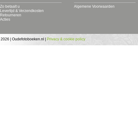
Zo betaalt u
Algemene Voorwaarden
Levertijd & Verzendkosten
Retourneren
Acties
 2026 | Oudefotoboeken.nl |
Privacy & cookie policy