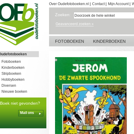
Over Oudefotoboeken.nl
|
Contact
|
Mijn Account
|
W
Zoeken:
Geavanceerd zoeken »
FOTOBOEKEN
KINDERBOEKEN
Oudefotoboeken
Fotoboeken
Kinderboeken
Stripboeken
Hobbyboeken
Diversen
Nieuwe boeken
Boek niet gevonden?
Mail ons