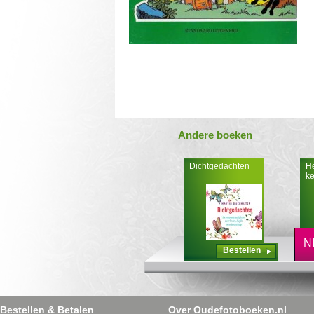
Andere boeken
Dichtgedachten
He
ke
N
Bestellen
Bestellen & Betalen
Over Oudefotoboeken.nl