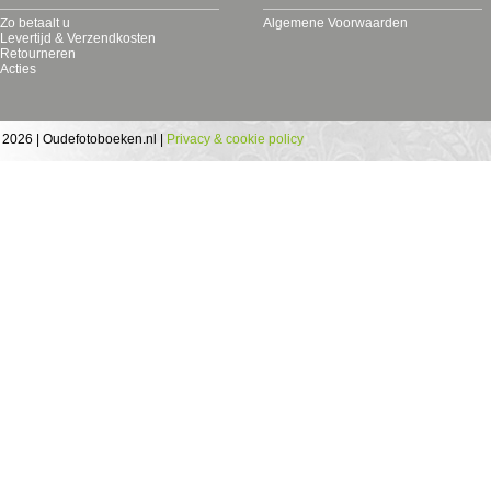
Zo betaalt u
Algemene Voorwaarden
Levertijd & Verzendkosten
Retourneren
Acties
 2026 | Oudefotoboeken.nl |
Privacy & cookie policy