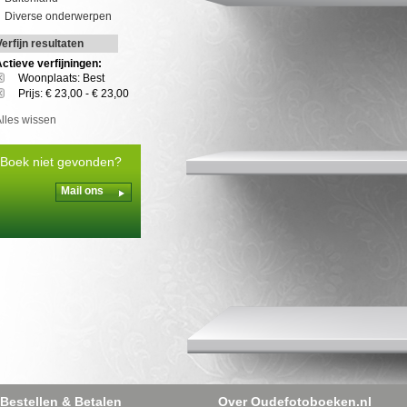
Diverse onderwerpen
Verfijn resultaten
ctieve verfijningen:
Woonplaats: Best
Prijs: € 23,00 - € 23,00
lles wissen
Boek niet gevonden?
Mail ons
Bestellen & Betalen
Over Oudefotoboeken.nl