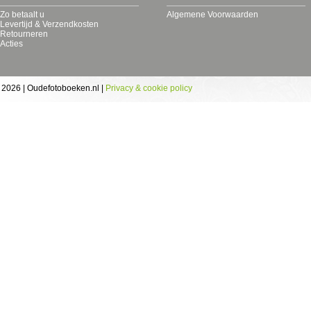
Zo betaalt u
Algemene Voorwaarden
Levertijd & Verzendkosten
Retourneren
Acties
 2026 | Oudefotoboeken.nl |
Privacy & cookie policy