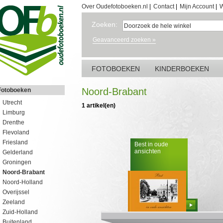
Over Oudefotoboeken.nl
|
Contact
|
Mijn Account
|
W
Zoeken:
Geavanceerd zoeken »
FOTOBOEKEN
KINDERBOEKEN
Noord-Brabant
Fotoboeken
Utrecht
1 artikel(en)
Limburg
Drenthe
Flevoland
Friesland
Best in oude
ansichten
Gelderland
Groningen
Noord-Brabant
Noord-Holland
Overijssel
Zeeland
Bestellen
Zuid-Holland
Buitenland