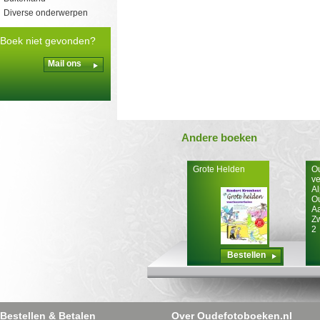
Diverse onderwerpen
Boek niet gevonden?
Mail ons
Andere boeken
Grote Helden
Ou
ve
Al
O
A
Z
2
Bestellen
Bestellen & Betalen
Over Oudefotoboeken.nl