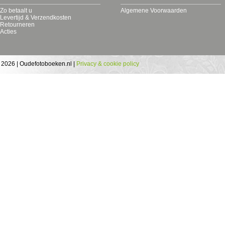
Zo betaalt u
Algemene Voorwaarden
Levertijd & Verzendkosten
Retourneren
Acties
 2026 | Oudefotoboeken.nl |
Privacy & cookie policy