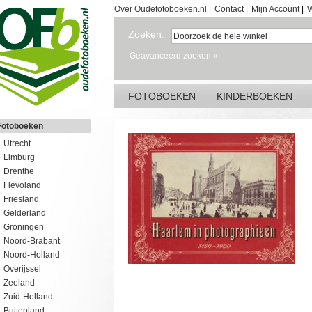
Over Oudefotoboeken.nl
|
Contact
|
Mijn Account
|
W
Zoeken:
Geavanceerd zoeken »
FOTOBOEKEN
KINDERBOEKEN
Fotoboeken
Utrecht
Limburg
Drenthe
Flevoland
Friesland
Gelderland
Groningen
Noord-Brabant
Noord-Holland
Overijssel
Zeeland
Zuid-Holland
Buitenland