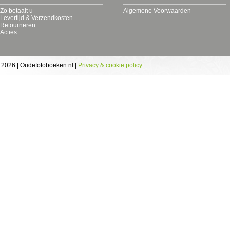
Zo betaalt u
Algemene Voorwaarden
Levertijd & Verzendkosten
Retourneren
Acties
 2026 | Oudefotoboeken.nl |
Privacy & cookie policy