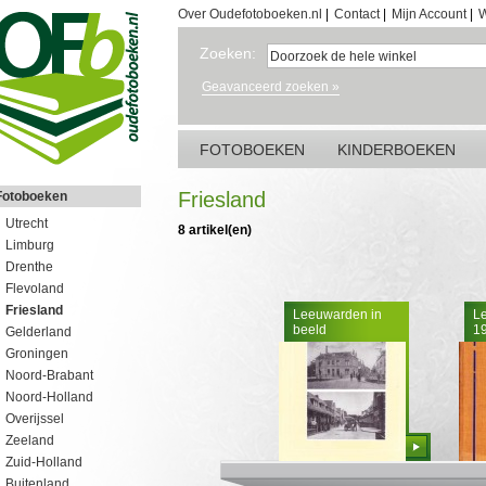
Over Oudefotoboeken.nl
|
Contact
|
Mijn Account
|
W
Zoeken:
Geavanceerd zoeken »
FOTOBOEKEN
KINDERBOEKEN
Friesland
Fotoboeken
Utrecht
8 artikel(en)
Limburg
Drenthe
Flevoland
Friesland
Leeuwarden in
L
beeld
1
Gelderland
Groningen
Noord-Brabant
Noord-Holland
Overijssel
Zeeland
Bestellen
Zuid-Holland
Buitenland