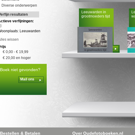
Diverse onderwerpen
Leeuwarden in
L
Verfijn resultaten
grootmoeders tijd
wa
ctieve verfijningen:
Woonplaats: Leeuwarden
lles wissen
rijs
Bestellen
€ 0,00
-
€ 19,99
€ 20,00
en hoger
Boek niet gevonden?
Mail ons
Bestellen & Betalen
Over Oudefotoboeken.nl