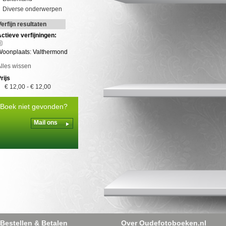
Diverse onderwerpen
Verfijn resultaten
ctieve verfijningen:
Woonplaats: Valthermond
lles wissen
rijs
€ 12,00
-
€ 12,00
Boek niet gevonden?
Mail ons
Bestellen & Betalen
Over Oudefotoboeken.nl