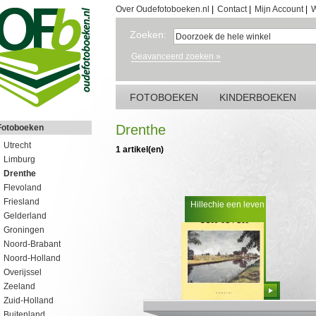
Over Oudefotoboeken.nl
|
Contact
|
Mijn Account
|
W
Zoeken:
Geavanceerd zoeken »
FOTOBOEKEN
KINDERBOEKEN
Drenthe
Fotoboeken
Utrecht
1 artikel(en)
Limburg
Drenthe
Flevoland
Friesland
Hillechie een leven
Gelderland
Groningen
Noord-Brabant
Noord-Holland
Overijssel
Zeeland
Bestellen
Zuid-Holland
Buitenland