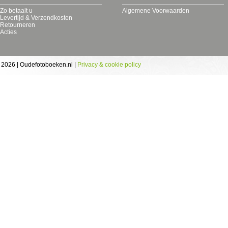
Zo betaalt u
Algemene Voorwaarden
Levertijd & Verzendkosten
Retourneren
Acties
 2026 | Oudefotoboeken.nl |
Privacy & cookie policy