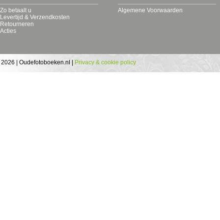
Zo betaalt u
Algemene Voorwaarden
Levertijd & Verzendkosten
Retourneren
Acties
 2026 | Oudefotoboeken.nl |
Privacy & cookie policy