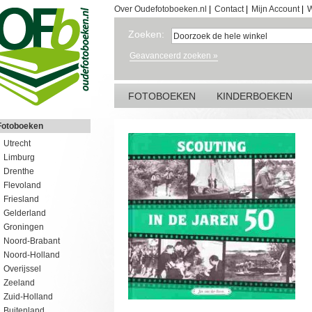
Over Oudefotoboeken.nl
|
Contact
|
Mijn Account
|
W
Zoeken:
Geavanceerd zoeken »
FOTOBOEKEN
KINDERBOEKEN
Fotoboeken
Utrecht
Limburg
Drenthe
Flevoland
Friesland
Gelderland
Groningen
Noord-Brabant
Noord-Holland
Overijssel
Zeeland
Zuid-Holland
Buitenland