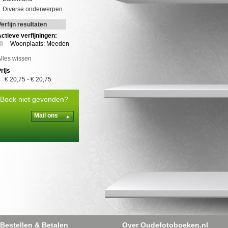
Diverse onderwerpen
Verfijn resultaten
ctieve verfijningen:
Woonplaats: Meeden
lles wissen
rijs
€ 20,75
-
€ 20,75
Boek niet gevonden?
Mail ons
Bestellen & Betalen
Over Oudefotoboeken.nl