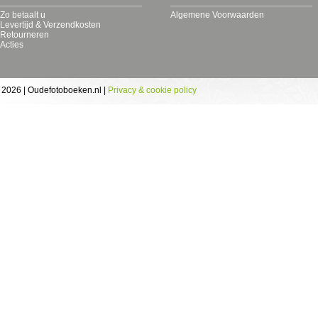
Zo betaalt u
Algemene Voorwaarden
Levertijd & Verzendkosten
Retourneren
Acties
 2026 | Oudefotoboeken.nl |
Privacy & cookie policy