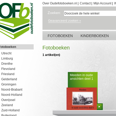
Over Oudefotoboeken.nl
|
Contact
|
Mijn Account
|
W
Zoeken:
Geavanceerd zoeken »
FOTOBOEKEN
KINDERBOEKEN
Fotoboeken
Fotoboeken
Utrecht
1 artikel(en)
Limburg
Drenthe
Flevoland
Friesland
Meeden in oude
ansichten deel 1
Gelderland
Groningen
Noord-Brabant
Noord-Holland
Overijssel
Zeeland
Bestellen
Zuid-Holland
Buitenland