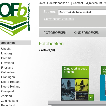
Over Oudefotoboeken.nl
|
Contact
|
Mijn Account
|
W
Zoeken:
Geavanceerd zoeken »
FOTOBOEKEN
KINDERBOEKEN
Fotoboeken
Fotoboeken
Utrecht
2 artikel(en)
Limburg
Drenthe
Flevoland
Friesland
Zandvoort in oude
J
prenten
v
Gelderland
Z
Groningen
j
Noord-Brabant
Noord-Holland
Overijssel
Zeeland
Bestellen
Zuid-Holland
Buitenland