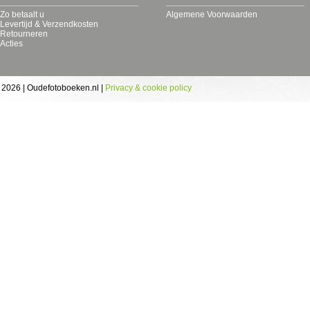
Zo betaalt u
Algemene Voorwaarden
Levertijd & Verzendkosten
Retourneren
Acties
 2026 | Oudefotoboeken.nl |
Privacy & cookie policy