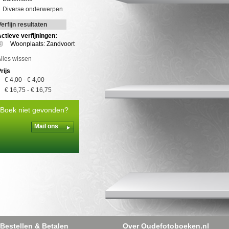
Diverse onderwerpen
Verfijn resultaten
ctieve verfijningen:
Woonplaats: Zandvoort
lles wissen
rijs
€ 4,00
-
€ 4,00
€ 16,75
-
€ 16,75
Boek niet gevonden?
Mail ons
Bestellen & Betalen
Over Oudefotoboeken.nl