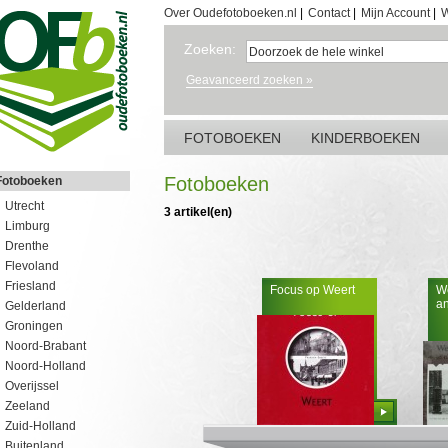
Over Oudefotoboeken.nl
|
Contact
|
Mijn Account
|
W
Zoeken:
Geavanceerd zoeken »
FOTOBOEKEN
KINDERBOEKEN
Fotoboeken
Fotoboeken
Utrecht
3 artikel(en)
Limburg
Drenthe
Flevoland
Friesland
Focus op Weert
We
an
Gelderland
Groningen
Noord-Brabant
Noord-Holland
Overijssel
Zeeland
Bestellen
Zuid-Holland
Buitenland