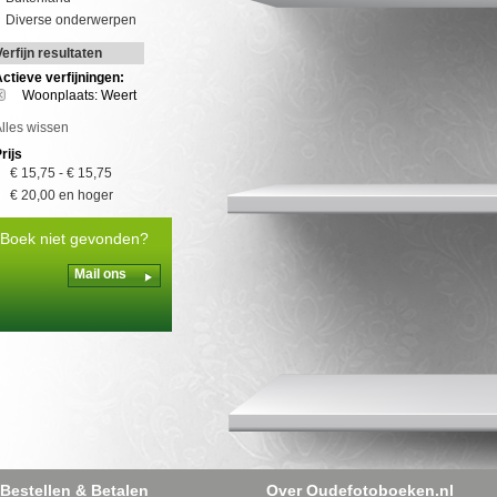
Diverse onderwerpen
Verfijn resultaten
ctieve verfijningen:
Woonplaats: Weert
lles wissen
rijs
€ 15,75
-
€ 15,75
€ 20,00
en hoger
Boek niet gevonden?
Mail ons
Bestellen & Betalen
Over Oudefotoboeken.nl