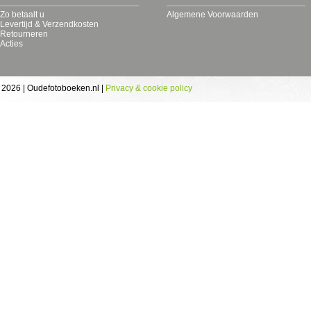
Zo betaalt u
Algemene Voorwaarden
Levertijd & Verzendkosten
Retourneren
Acties
 2026 | Oudefotoboeken.nl |
Privacy & cookie policy