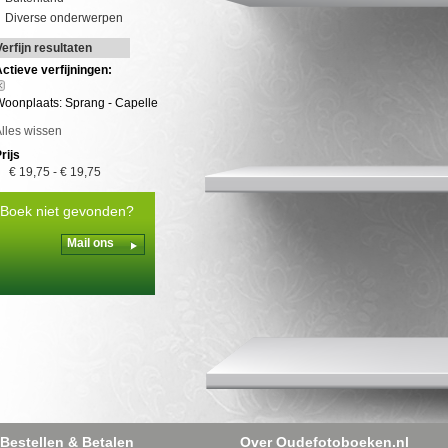
Diverse onderwerpen
Verfijn resultaten
ctieve verfijningen:
oonplaats: Sprang - Capelle
lles wissen
rijs
€ 19,75
-
€ 19,75
Boek niet gevonden?
Mail ons
Bestellen & Betalen
Over Oudefotoboeken.nl