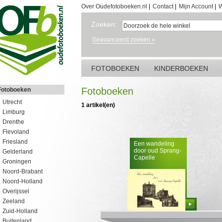
Over Oudefotoboeken.nl
|
Contact
|
Mijn Account
|
W
Zoeken:
Geavanceerd zoeken »
FOTOBOEKEN
KINDERBOEKEN
Fotoboeken
Fotoboeken
Utrecht
1 artikel(en)
Limburg
Drenthe
Flevoland
Friesland
Een wandeling
door oud Sprang-
Gelderland
Capelle
Groningen
Noord-Brabant
Noord-Holland
Overijssel
Zeeland
Bestellen
Zuid-Holland
Buitenland