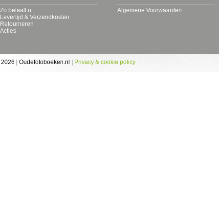
Zo betaalt u
Algemene Voorwaarden
Levertijd & Verzendkosten
Retourneren
Acties
 2026 | Oudefotoboeken.nl |
Privacy & cookie policy