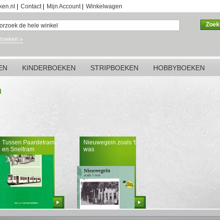
ken.nl
|
Contact
|
Mijn Account
|
Winkelwagen
Zoek
zoeken »
EN
KINDERBOEKEN
STRIPBOEKEN
HOBBYBOEKEN
n
Tussen Paardetram
Nieuwegein zoals 't
en Sneltram
was
Bestellen
Bestellen