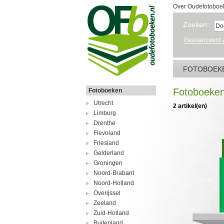
Over Oudefotoboe
Zoeken:
Geavanceerd 
FOTOBOEK
Fotoboeke
Fotoboeken
Utrecht
2 artikel(en)
Limburg
Drenthe
Flevoland
Friesland
Gelderland
Groningen
Noord-Brabant
Noord-Holland
Overijssel
Zeeland
Zuid-Holland
Buitenland