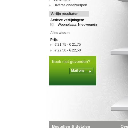
Diverse onderwerpen
Verfijn resultaten
Actieve verfijningen:
Woonplaats: Nieuwegein
Alles wissen
Prijs
€ 21,75
-
€ 21,75
€ 22,50
-
€ 22,50
Boek niet gevonden?
Mail ons
Bestellen & Betalen
Ove