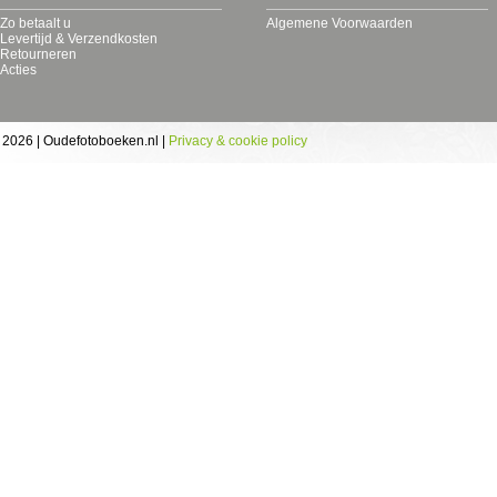
Zo betaalt u
Algemene Voorwaarden
Levertijd & Verzendkosten
Retourneren
Acties
 2026 | Oudefotoboeken.nl |
Privacy & cookie policy