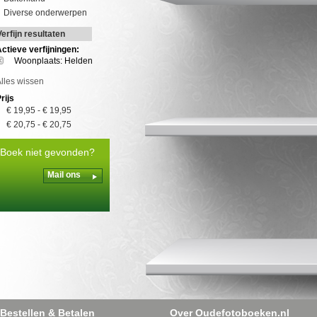
Diverse onderwerpen
Verfijn resultaten
ctieve verfijningen:
Woonplaats: Helden
lles wissen
rijs
€ 19,95
-
€ 19,95
€ 20,75
-
€ 20,75
Boek niet gevonden?
Mail ons
Bestellen & Betalen
Over Oudefotoboeken.nl