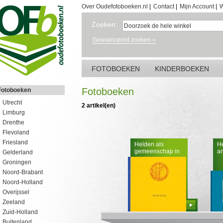
Over Oudefotoboeken.nl
|
Contact
|
Mijn Account
|
W
Zoeken:
Geavanceerd zoeken »
FOTOBOEKEN
KINDERBOEKEN
Fotoboeken
Fotoboeken
Utrecht
2 artikel(en)
Limburg
Drenthe
Flevoland
Friesland
Helden als
He
gemeenschap in
an
Gelderland
vroeger eeuwen
Groningen
Noord-Brabant
Noord-Holland
Overijssel
Zeeland
Bestellen
Zuid-Holland
Buitenland