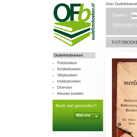
Over Oudefotoboe
Zoeken:
Geavanceerd 
FOTOBOEK
Oudefotoboeken
Fotoboeken
Kinderboeken
Stripboeken
Hobbyboeken
Diversen
Nieuwe boeken
Boek niet gevonden?
Mail ons