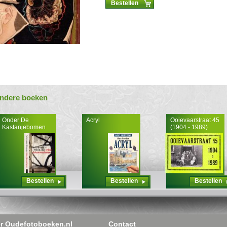
Bestellen
ndere boeken
Onder De
Acryl
Ooievaarstraat 45
Kastanjebomen
(1904 - 1989)
Bestellen
Bestellen
Bestellen
r Oudefotoboeken.nl
Contact