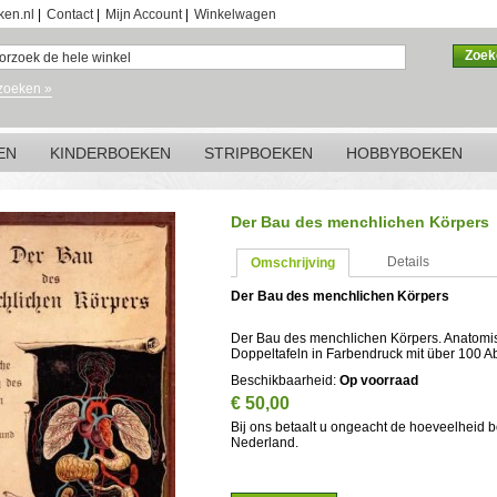
ken.nl
|
Contact
|
Mijn Account
|
Winkelwagen
Zoek
zoeken »
EN
KINDERBOEKEN
STRIPBOEKEN
HOBBYBOEKEN
Der Bau des menchlichen Körpers
Details
Omschrijving
Der Bau des menchlichen Körpers
Der Bau des menchlichen Körpers. Anatomi
Doppeltafeln in Farbendruck mit über 100 A
Beschikbaarheid:
Op voorraad
€ 50,00
Bij ons betaalt u ongeacht de hoeveelheid 
Nederland.