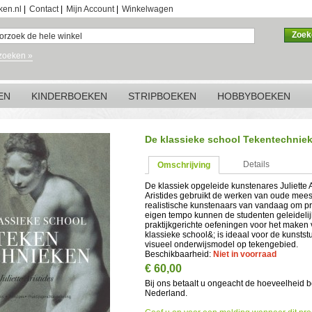
ken.nl
|
Contact
|
Mijn Account
|
Winkelwagen
Zoek
zoeken »
EN
KINDERBOEKEN
STRIPBOEKEN
HOBBYBOEKEN
De klassieke school Tekentechnie
Details
Omschrijving
De klassiek opgeleide kunstenares Juliette A
Aristides gebruikt de werken van oude mee
realistische kunstenaars van vandaag om pri
eigen tempo kunnen de studenten geleideli
praktijkgerichte oefeningen voor het maken v
klassieke school&; is ideaal voor de kunstst
visueel onderwijsmodel op tekengebied.
Beschikbaarheid:
Niet in voorraad
€ 60,00
Bij ons betaalt u ongeacht de hoeveelheid 
Nederland.