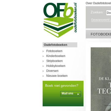
Over Oudefotoboe
Zoeken:
Geavanceerd 
FOTOBOEK
Oudefotoboeken
Fotoboeken
Kinderboeken
Stripboeken
Hobbyboeken
Diversen
Nieuwe boeken
Boek niet gevonden?
Mail ons