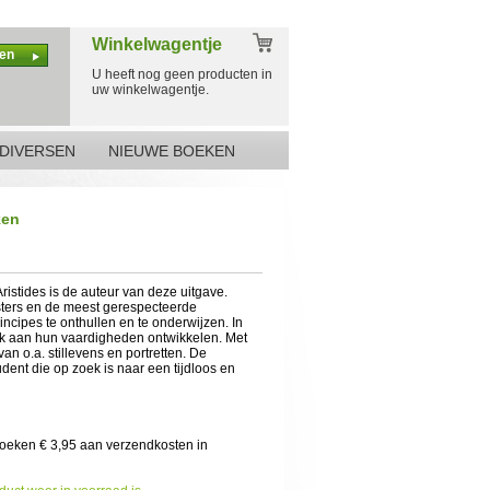
Winkelwagentje
en
U heeft nog geen producten in
uw winkelwagentje.
DIVERSEN
NIEUWE BOEKEN
ken
ristides is de auteur van deze uitgave.
sters en de meest gerespecteerde
ncipes te onthullen en te onderwijzen. In
jk aan hun vaardigheden ontwikkelen. Met
an o.a. stillevens en portretten. De
udent die op zoek is naar een tijdloos en
boeken € 3,95 aan verzendkosten in