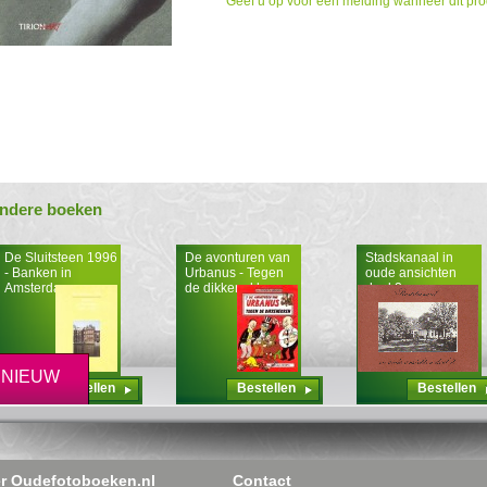
Geef u op voor een melding wanneer dit pro
ndere boeken
De Sluitsteen 1996
De avonturen van
Stadskanaal in
- Banken in
Urbanus - Tegen
oude ansichten
Amsterdam
de dikkenekken
deel 2
NIEUW
Bestellen
Bestellen
Bestellen
r Oudefotoboeken.nl
Contact