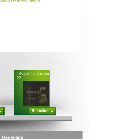
duct weer in voorraad is
't Aogje 'n blom van
22
Bestellen
Gegevens