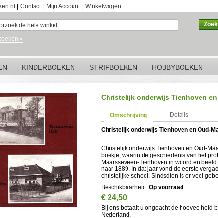
ken.nl
|
Contact
|
Mijn Account
|
Winkelwagen
Zoek
zoeken »
EN
KINDERBOEKEN
STRIPBOEKEN
HOBBYBOEKEN
Christelijk onderwijs Tienhoven e
Details
Omschrijving
Christelijk onderwijs Tienhoven en Oud-M
Christelijk onderwijs Tienhoven en Oud-Maa
boekje, waarin de geschiedenis van het prote
Maarsseveen-Tienhoven in woord en beeld w
naar 1889. In dat jaar vond de eerste verga
christelijke school. Sindsdien is er veel ge
Beschikbaarheid:
Op voorraad
€ 24,50
Bij ons betaalt u ongeacht de hoeveelheid 
Nederland.