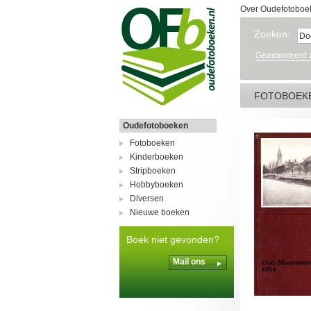
Over Oudefotoboe
Zoeken:
Geavanceerd 
FOTOBOEK
Oudefotoboeken
Fotoboeken
Kinderboeken
Stripboeken
Hobbyboeken
Diversen
Nieuwe boeken
Boek niet gevonden?
Mail ons