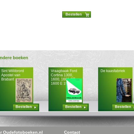
Bestellen
ndere boeken
Sint Willibrord
Vraagbaak Ford
De kaasfabriek
Apostel van
Cortina 1300,
Brabant
1600, 1600 GT,
1600 E 1968-1970
Bestellen
Bestellen
Bestellen
r Oudefotoboeken.nl
Contact