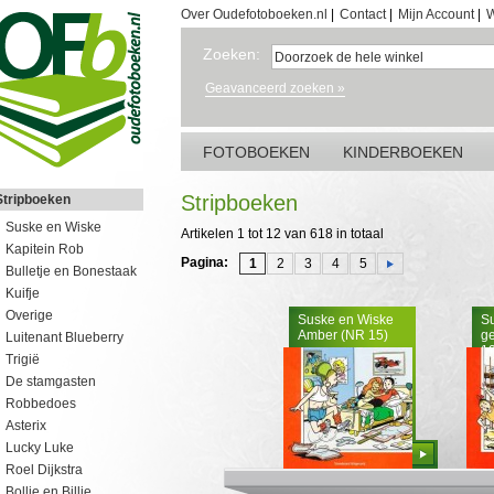
Over Oudefotoboeken.nl
|
Contact
|
Mijn Account
|
W
Zoeken:
Geavanceerd zoeken »
FOTOBOEKEN
KINDERBOEKEN
Stripboeken
Stripboeken
Suske en Wiske
Artikelen 1 tot 12 van 618 in totaal
Kapitein Rob
Pagina:
1
2
3
4
5
Bulletje en Bonestaak
Kuifje
Overige
Suske en Wiske
S
Amber (NR 15)
g
Luitenant Blueberry
12
Trigië
De stamgasten
Robbedoes
Asterix
Lucky Luke
Bestellen
Roel Dijkstra
Bollie en Billie