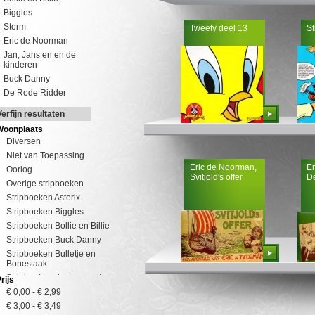
Biggles
Storm
Tweety deel 13
St
Eric de Noorman
Jan, Jans en en de
kinderen
Buck Danny
De Rode Ridder
Bestellen
Verfijn resultaten
Woonplaats
Diversen
Niet van Toepassing
Eric de Noorman,
Er
Oorlog
Svitjold's offer
D
Overige stripboeken
Stripboeken Asterix
Stripboeken Biggles
Stripboeken Bollie en Billie
Stripboeken Buck Danny
Bestellen
Stripboeken Bulletje en
Bonestaak
Stripboeken de stamgasten
rijs
Stripboeken diverse
€ 0,00
-
€ 2,99
Stripboeken Eric de Noorman
€ 3,00
-
€ 3,49