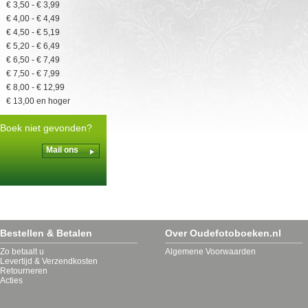
Stripboeken Jan, Jans en de
€ 3,50
-
€ 3,99
kinderen
€ 4,00
-
€ 4,49
Stripboeken Kapitein Rob
€ 4,50
-
€ 5,19
Stripboeken Kuifje
€ 5,20
-
€ 6,49
Stripboeken Lucky Luke
€ 6,50
-
€ 7,49
Stripboeken Luitenant
€ 7,50
-
€ 7,99
Blueberry
€ 8,00
-
€ 12,99
Stripboeken Roel Dijkstra
€ 13,00
en hoger
Stripboeken Suske en Wiske
Stripboeken Trigië
Boek niet gevonden?
Tiel
Mail ons
Bestellen & Betalen
Over Oudefotoboeken.nl
Zo betaalt u
Algemene Voorwaarden
Levertijd & Verzendkosten
Retourneren
Acties