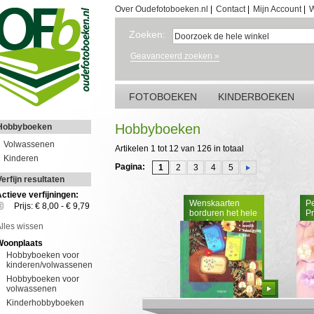
Over Oudefotoboeken.nl
|
Contact
|
Mijn Account
|
W
Zoeken:
Geavanceerd zoeken »
FOTOBOEKEN
KINDERBOEKEN
Hobbyboeken
Hobbyboeken
Volwassenen
Artikelen 1 tot 12 van 126 in totaal
Kinderen
Pagina:
1
2
3
4
5
Verfijn resultaten
ctieve verfijningen:
Wenskaarten
P
Prijs: € 8,00 - € 9,79
borduren het hele
Pr
jaar feest
lles wissen
Woonplaats
Hobbyboeken voor
kinderen/volwassenen
Hobbyboeken voor
Bestellen
volwassenen
Kinderhobbyboeken