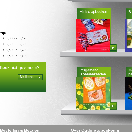
Miniscrapbooken
Br
rijs
€ 8,00
-
€ 8,49
€ 8,50
-
€ 8,50
Bestellen
€ 8,60
-
€ 9,49
€ 9,50
-
€ 9,79
Boek niet gevonden?
Pergamano
Me
Bloemenkaarten
pa
Mail ons
met
Perkamentpapier
Bestellen
Bestellen & Betalen
Over Oudefotoboeken.nl