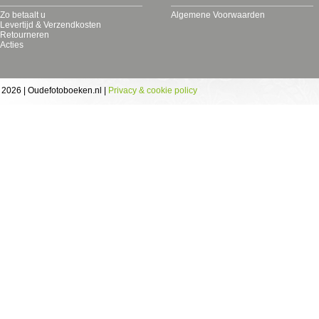
Zo betaalt u
Algemene Voorwaarden
Levertijd & Verzendkosten
Retourneren
Acties
 2026 | Oudefotoboeken.nl |
Privacy & cookie policy