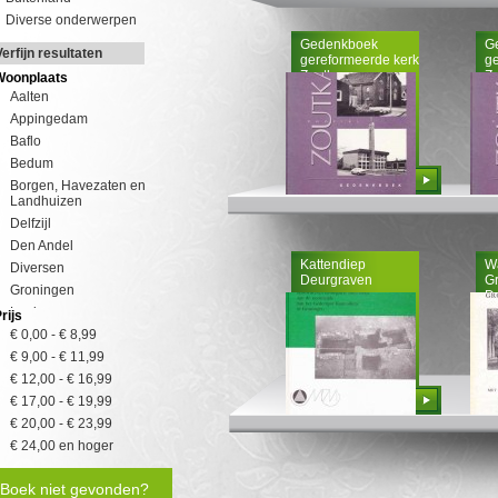
Diverse onderwerpen
Gedenkboek
G
Verfijn resultaten
gereformeerde kerk
ge
Zoutkamp
Z
Woonplaats
Aalten
Appingedam
Baflo
Bedum
Bestellen
Borgen, Havezaten en
Landhuizen
Delfzijl
Den Andel
Kattendiep
W
Diversen
Deurgraven
G
Groningen
D
Leek
rijs
Meeden
€ 0,00
-
€ 8,99
Nieuwolda
€ 9,00
-
€ 11,99
Oude Pekela
€ 12,00
-
€ 16,99
Bestellen
Pekela
€ 17,00
-
€ 19,99
Slochteren
€ 20,00
-
€ 23,99
Stedum
€ 24,00
en hoger
Ten Boer
Boek niet gevonden?
Uithuizermeeden