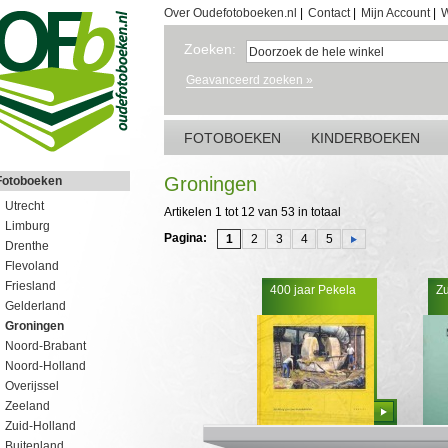
Over Oudefotoboeken.nl
|
Contact
|
Mijn Account
|
W
Zoeken:
Geavanceerd zoeken »
FOTOBOEKEN
KINDERBOEKEN
Groningen
Fotoboeken
Utrecht
Artikelen 1 tot 12 van 53 in totaal
Limburg
Pagina:
1
2
3
4
5
Drenthe
Flevoland
Friesland
400 jaar Pekela
Zu
Gelderland
Groningen
Noord-Brabant
Noord-Holland
Overijssel
Zeeland
Bestellen
Zuid-Holland
Buitenland