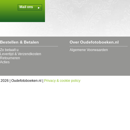
Wagenborg
Mail ons
Winschoten
Zoutkamp
Zuidhorn
Zuurdijk
Bestellen & Betalen
Over Oudefotoboeken.nl
Zo betaalt u
Algemene Voorwaarden
Levertijd & Verzendkosten
Retourneren
Acties
 2026 | Oudefotoboeken.nl |
Privacy & cookie policy