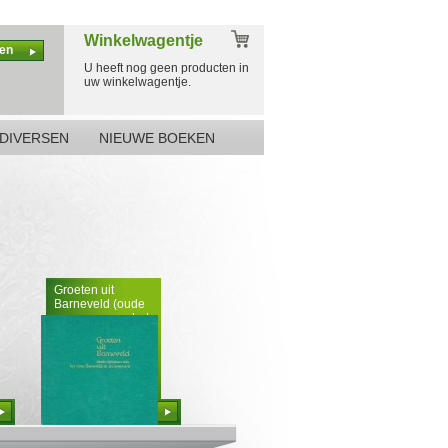
Winkelwagentje
en
U heeft nog geen producten in
uw winkelwagentje.
DIVERSEN
NIEUWE BOEKEN
Groeten uit
Barneveld (oude
opnamen van het
dorp Barneveld en
z'n inwoners)
Bestellen