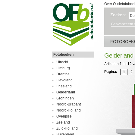
Over Oudefotoboe
Zoeken:
Geavanceerd 
FOTOBOEK
Gelderland
Fotoboeken
Utrecht
Artikelen 1 tot 12 
Limburg
Pagina:
1
2
Drenthe
Flevoland
Friesland
Gelderland
Groningen
Noord-Brabant
Noord-Holland
Overijssel
Zeeland
Zuid-Holland
Buitenland