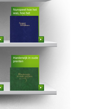
Nunspeet hoe het
was, hoe het
geworden is
Bestellen
Harderwijk in oude
prenten
Bestellen