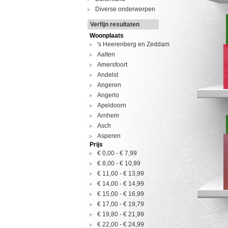
Diverse onderwerpen
Verfijn resultaten
Woonplaats
's Heerenberg en Zeddam
Aalten
Amersfoort
Andelst
Angeren
Angerlo
Apeldoorn
Arnhem
Asch
Asperen
Prijs
Barlo
€ 0,00
-
€ 7,99
Barneveld
€ 8,00
-
€ 10,99
Batenburg
€ 11,00
-
€ 13,99
Bemmel
€ 14,00
-
€ 14,99
Bennekom
€ 15,00
-
€ 16,99
Bergh
€ 17,00
-
€ 19,79
Betuwe
€ 19,80
-
€ 21,99
Beuningen
€ 22,00
-
€ 24,99
Borculo