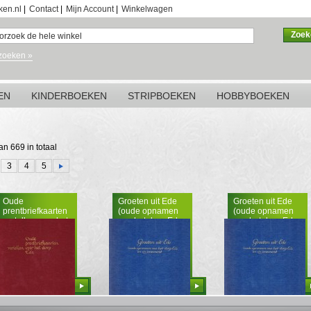
ken.nl
|
Contact
|
Mijn Account
|
Winkelwagen
Zoek
zoeken »
EN
KINDERBOEKEN
STRIPBOEKEN
HOBBYBOEKEN
van 669 in totaal
3
4
5
Oude
Groeten uit Ede
Groeten uit Ede
prentbriefkaarten
(oude opnamen
(oude opnamen
vertellen over het
van het dorp Ede
van het dorp Ede
dorp Ede
en z'n inwoners)
en z'n inwoners)
Bestellen
Bestellen
Bestellen