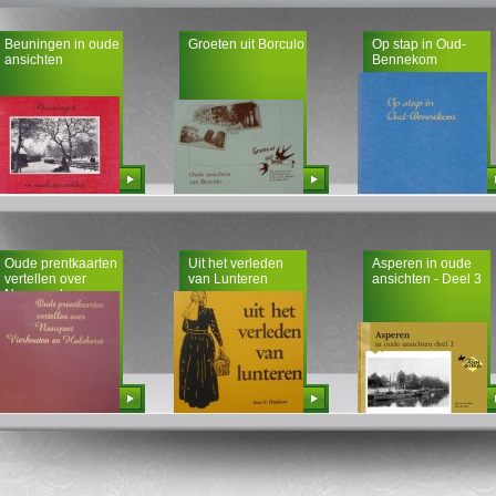
Beuningen in oude
Groeten uit Borculo
Op stap in Oud-
ansichten
Bennekom
Bestellen
Bestellen
Bestellen
Oude prentkaarten
Uit het verleden
Asperen in oude
vertellen over
van Lunteren
ansichten - Deel 3
Nunspeet,
Vierhouten en
Hulshorst
Bestellen
Bestellen
Bestellen