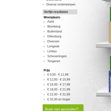
Diverse onderwerpen
Verfijn resultaten
Woonplaats
Aalst
Blomberg
Buitenland
Dillenburg
Diversen
Lengede
Lindau
Scheveningen
Tongeren
Prijs
€ 0,00
-
€ 11,99
€ 12,00
-
€ 15,99
€ 16,00
-
€ 17,99
€ 18,00
-
€ 21,99
€ 22,00
-
€ 31,99
€ 32,00
en hoger
Boek niet gevonden?