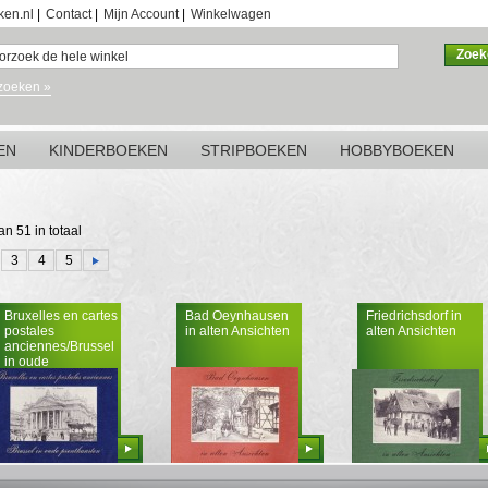
ken.nl
|
Contact
|
Mijn Account
|
Winkelwagen
Zoek
zoeken »
EN
KINDERBOEKEN
STRIPBOEKEN
HOBBYBOEKEN
an 51 in totaal
3
4
5
Bruxelles en cartes
Bad Oeynhausen
Friedrichsdorf in
postales
in alten Ansichten
alten Ansichten
anciennes/Brussel
in oude
prentkaarten
Bestellen
Bestellen
Bestellen