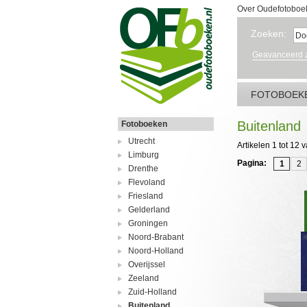
Over Oudefotoboe
Zoeken:
Geavanceerd 
FOTOBOEK
Buitenland
Fotoboeken
Utrecht
Artikelen 1 tot 12 v
Limburg
Pagina:
1
2
Drenthe
Flevoland
Friesland
Gelderland
Groningen
Noord-Brabant
Noord-Holland
Overijssel
Zeeland
Zuid-Holland
Buitenland