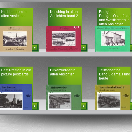
Kirchhundem in
Kösching in alten
Ennigerloh,
alten Ansichten
Ansichten band 2
Enniger, Ostenfelde
und Westkirchen in
alten Ansichten
Bestellen
Bestellen
Bestellen
East Preston in old
Birkenwerder in
Teutschenthal
picture postcards
alten Ansichten
Band 3 damals und
heute
Bestellen
Bestellen
Bestellen