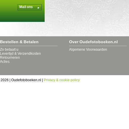
Mail ons
Bestellen & Betalen
Over Oudefotoboeken.nl
Zo betaalt u
Algemene Voorwaarden
Levertijd & Verzendkosten
Retourneren
Acties
 2026 | Oudefotoboeken.nl |
Privacy & cookie policy