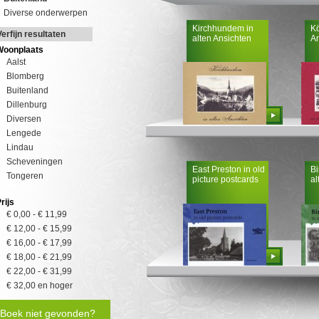
Diverse onderwerpen
Kirchhundem in
Kö
Verfijn resultaten
alten Ansichten
An
Woonplaats
Aalst
Blomberg
Buitenland
Dillenburg
Bestellen
Diversen
Lengede
Lindau
Scheveningen
East Preston in old
Bi
Tongeren
picture postcards
al
rijs
€ 0,00
-
€ 11,99
€ 12,00
-
€ 15,99
€ 16,00
-
€ 17,99
Bestellen
€ 18,00
-
€ 21,99
€ 22,00
-
€ 31,99
€ 32,00
en hoger
Boek niet gevonden?