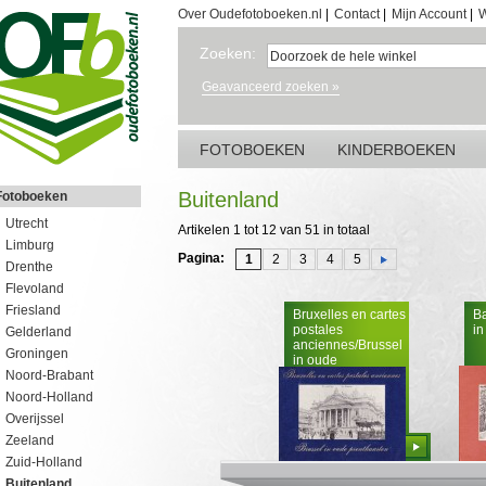
Over Oudefotoboeken.nl
|
Contact
|
Mijn Account
|
W
Zoeken:
Geavanceerd zoeken »
FOTOBOEKEN
KINDERBOEKEN
Buitenland
Fotoboeken
Utrecht
Artikelen 1 tot 12 van 51 in totaal
Limburg
Pagina:
1
2
3
4
5
Drenthe
Flevoland
Friesland
Bruxelles en cartes
B
postales
in
Gelderland
anciennes/Brussel
Groningen
in oude
Noord-Brabant
prentkaarten
Noord-Holland
Overijssel
Zeeland
Bestellen
Zuid-Holland
Buitenland