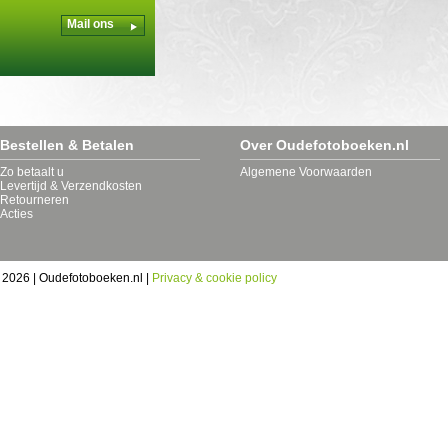
Mail ons
Bestellen & Betalen
Over Oudefotoboeken.nl
Zo betaalt u
Algemene Voorwaarden
Levertijd & Verzendkosten
Retourneren
Acties
 2026 | Oudefotoboeken.nl |
Privacy & cookie policy