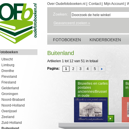
Over Oudefotoboeken.nl
|
Contact
|
Mijn Account
|
W
Zoeken:
Geavanceerd zoeken »
FOTOBOEKEN
KINDERBOEKEN
Buitenland
Fotoboeken
Utrecht
Artikelen 1 tot 12 van 51 in totaal
Limburg
Pagina:
1
2
3
4
5
Drenthe
Flevoland
Friesland
Bruxelles en cartes
B
postales
in
Gelderland
anciennes/Brussel
Groningen
in oude
Noord-Brabant
prentkaarten
Noord-Holland
Overijssel
Zeeland
Bestellen
Zuid-Holland
Buitenland