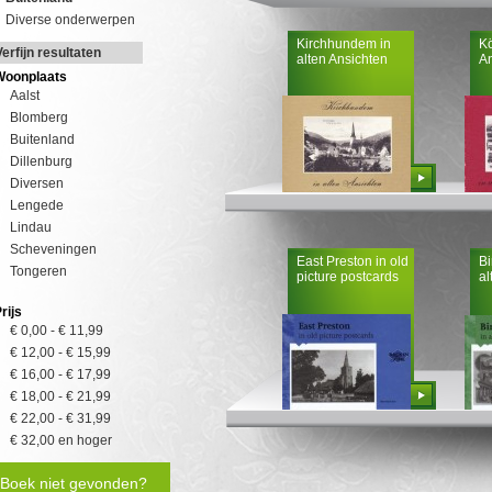
Diverse onderwerpen
Kirchhundem in
Kö
Verfijn resultaten
alten Ansichten
An
Woonplaats
Aalst
Blomberg
Buitenland
Dillenburg
Bestellen
Diversen
Lengede
Lindau
Scheveningen
East Preston in old
Bi
Tongeren
picture postcards
al
rijs
€ 0,00
-
€ 11,99
€ 12,00
-
€ 15,99
€ 16,00
-
€ 17,99
Bestellen
€ 18,00
-
€ 21,99
€ 22,00
-
€ 31,99
€ 32,00
en hoger
Boek niet gevonden?