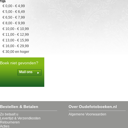
rijs
Diversen
€ 0,00
-
€ 4,99
Dodewaard
€ 5,00
-
€ 6,49
Dordrecht
€ 6,50
-
€ 7,99
Egmond
€ 8,00
-
€ 9,99
Eindhoven
€ 10,00
-
€ 10,99
Emmeloord
€ 11,00
-
€ 12,99
Farmsum
€ 13,00
-
€ 15,99
Goirle
€ 16,00
-
€ 29,99
Heel Nederland
€ 30,00
en hoger
Heiloo
Hobbyboeken voor
Boek niet gevonden?
volwassenen
Huizen
Mail ons
Katwijk
Kinderboeken vanaf 6 jaar
Leeuwarden
Literatuur
Loosdrecht
Maartensdijk
Bestellen & Betalen
Over Oudefotoboeken.nl
Middelburg
Zo betaalt u
Algemene Voorwaarden
Naaldwijk
Levertijd & Verzendkosten
Natuur
Retourneren
Niet van Toepassing
Acties