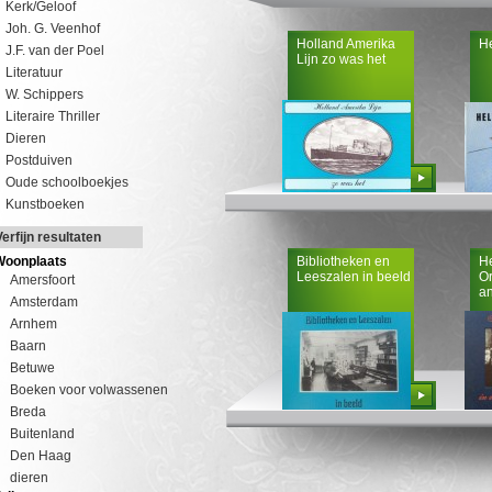
Kerk/Geloof
Joh. G. Veenhof
Holland Amerika
He
J.F. van der Poel
Lijn zo was het
Literatuur
W. Schippers
Literaire Thriller
Dieren
Postduiven
Bestellen
Oude schoolboekjes
Kunstboeken
Verfijn resultaten
Woonplaats
Bibliotheken en
He
Leeszalen in beeld
Or
Amersfoort
an
Amsterdam
Arnhem
Baarn
Betuwe
Boeken voor volwassenen
Bestellen
Breda
Buitenland
Den Haag
dieren