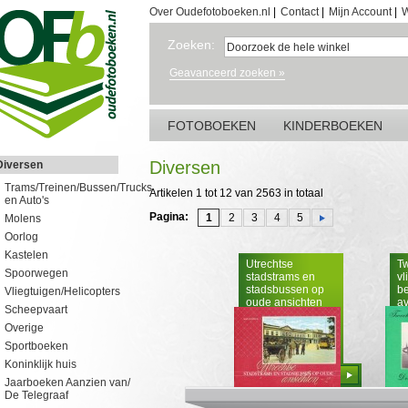
Over Oudefotoboeken.nl
|
Contact
|
Mijn Account
|
W
Zoeken:
Geavanceerd zoeken »
FOTOBOEKEN
KINDERBOEKEN
Diversen
Diversen
Trams/Treinen/Bussen/Trucks
Artikelen 1 tot 12 van 2563 in totaal
en Auto's
Pagina:
1
2
3
4
5
Molens
Oorlog
Kastelen
Utrechtse
T
Spoorwegen
stadstrams en
vl
stadsbussen op
be
Vliegtuigen/Helicopters
oude ansichten
av
Scheepvaart
deel 2
Overige
Sportboeken
Koninklijk huis
Bestellen
Jaarboeken Aanzien van/
De Telegraaf