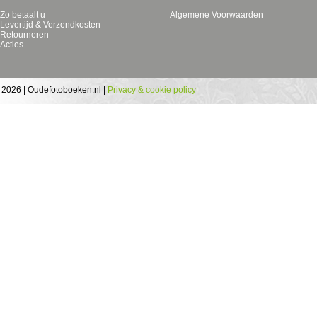
Zo betaalt u
Algemene Voorwaarden
Levertijd & Verzendkosten
Retourneren
Acties
 2026 | Oudefotoboeken.nl |
Privacy & cookie policy