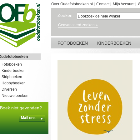
Over Oudefotoboeken.nl
|
Contact
|
Mijn Account
|
W
Zoeken:
Geavanceerd zoeken »
FOTOBOEKEN
KINDERBOEKEN
Oudefotoboeken
Fotoboeken
Kinderboeken
Stripboeken
Hobbyboeken
Diversen
Nieuwe boeken
Boek niet gevonden?
Mail ons