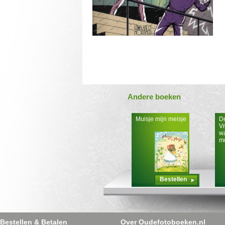
Andere boeken
Muisje mijn meisje
De
Vr
wa
m
Bestellen
Bestellen & Betalen
Over Oudefotoboeken.nl