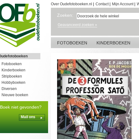
Over Oudefotoboeken.nl
|
Contact
|
Mijn Account
|
W
Zoeken:
Geavanceerd zoeken »
FOTOBOEKEN
KINDERBOEKEN
Oudefotoboeken
Fotoboeken
Kinderboeken
Stripboeken
Hobbyboeken
Diversen
Nieuwe boeken
Boek niet gevonden?
Mail ons