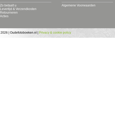
Zo betaalt u
Algemene Voorwaarden
Levertijd & Verzendkosten
Retourneren
Acties
 2026 | Oudefotoboeken.nl |
Privacy & cookie policy